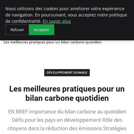
Arcticclimateemergency
Nous utilisons des cookies pour améliorer votre expérience
de navigation. En poursuivant, vous acceptez notre politique
de confidentialité.
En savoir plus
Refuser
Accepter
Accueil
Développement durable
Les meilleures pratiques pour un bilan carbone quotidien
DÉVELOPPEMENT DURABLE
Les meilleures pratiques pour un
bilan carbone quotidien
EN BREF Importance du bilan carbone au quotidien
Défis pour les pays en développement Rôle des
citoyens dans la réduction des émissions Stratégies