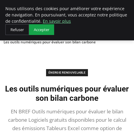
Arcticclimateemergency
Nous utilisons des cookies pour améliorer votre expérience
de navigation. En poursuivant, vous acceptez notre politique
de confidentialité.
En savoir plus
Refuser
Accepter
Accueil
Énergie renouvelable
Les outils numériques pour évaluer son bilan carbone
ÉNERGIE RENOUVELABLE
Les outils numériques pour évaluer
son bilan carbone
EN BREF Outils numériques pour évaluer le bilan
carbone Logiciels gratuits disponibles pour le calcul
des émissions Tableurs Excel comme option de