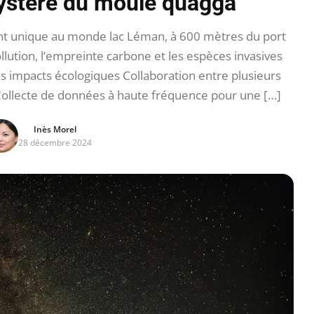
mystère du moule quagga
ant unique au monde lac Léman, à 600 mètres du port
llution, l’empreinte carbone et les espèces invasives
es impacts écologiques Collaboration entre plusieurs
 Collecte de données à haute fréquence pour une […]
Inès Morel
28 décembre 2024