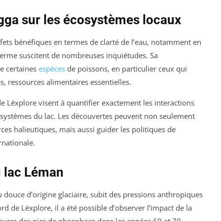
agga sur les écosystèmes locaux
fets bénéfiques en termes de clarté de l’eau, notamment en
g terme suscitent de nombreuses inquiétudes. Sa
e certaines
espèces
de poissons, en particulier ceux qui
, ressources alimentaires essentielles.
e Léxplore visent à quantifier exactement les interactions
écosystèmes du lac. Les découvertes peuvent non seulement
ces halieutiques, mais aussi guider les politiques de
rnationale.
au lac Léman
u douce d’origine glaciaire, subit des pressions anthropiques
 de Léxplore, il a été possible d’observer l’impact de la
avers des pics de phosphore dans les années 60 et 70.