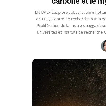
carbone et le 
EN BREF Léxplore : observatoire flott
de Pully Centre de recherche sur la po
Prolifération de la moule quagga et s
universités et instituts de recherche