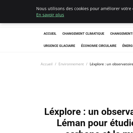
Nous utilisons des cookies pour améliorer votre 
Arcticclimateem
En savoir plus
ACCUEIL
CHANGEMENT CLIMATIQUE
CHANGEMENTS
URGENCE GLACIAIRE
ÉCONOMIE CIRCULAIRE
ÉNERG
Accueil
Environnement
Léxplore : un observatoir
Léxplore : un observa
Léman pour étudier