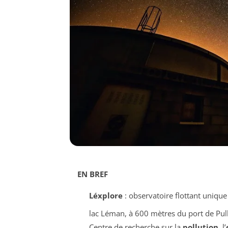
EN BREF
Léxplore
: observatoire flottant uniqu
lac Léman, à 600 mètres du port de Pul
Centre de recherche sur la
pollution
, l’