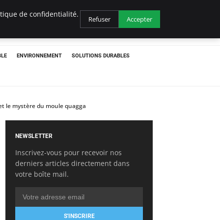
ique de confidentialité.
Refuser
Accepter
BLE
ENVIRONNEMENT
SOLUTIONS DURABLES
e et le mystère du moule quagga
NEWSLETTER
Inscrivez-vous pour recevoir nos
derniers articles directement dans
votre boîte mail.
S'INSCRIRE