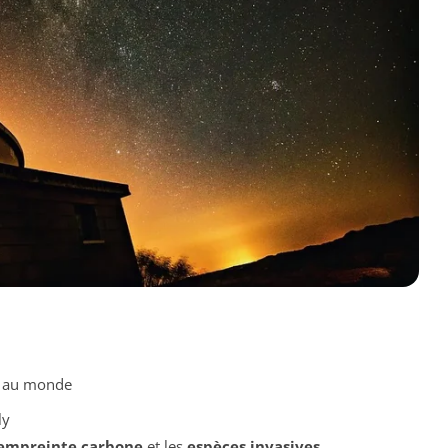
e au monde
ly
empreinte carbone
et les
espèces invasives