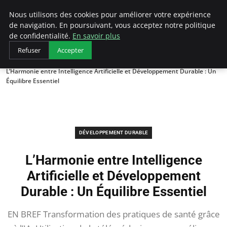
Arcticclimateemergency
Nous utilisons des cookies pour améliorer votre expérience
de navigation. En poursuivant, vous acceptez notre politique
de confidentialité.
En savoir plus
Refuser
Accepter
Accueil
Développement durable
L’Harmonie entre Intelligence Artificielle et Développement Durable : Un
Équilibre Essentiel
DÉVELOPPEMENT DURABLE
L’Harmonie entre Intelligence
Artificielle et Développement
Durable : Un Équilibre Essentiel
EN BREF Transformation des pratiques de santé grâce