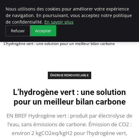
Arcticclimateemergency
Nous utilisons des cookies pour améliorer votre expérience
de navigation. En poursuivant, vous acceptez notre politique
de confidentialité.
En savoir plus
Refuser
Accepter
Accueil
Énergie renouvelable
L’hydrogène vert : une solution pour un meilleur bilan carbone
ÉNERGIE RENOUVELABLE
L’hydrogène vert : une solution
pour un meilleur bilan carbone
EN BREF Hydrogène vert : produit par électrolyse de
l’eau, sans émissions de carbone. Émission de CO2 :
environ 2 kgCO2eq/kgH2 pour l’hydrogène vert,