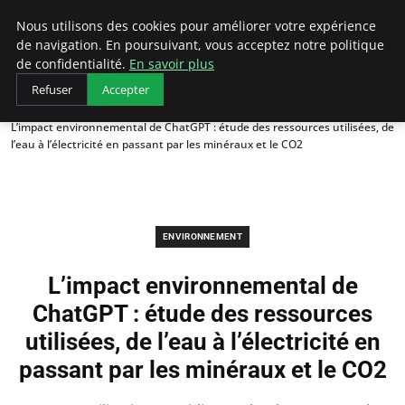
Arcticclimateemergency
Nous utilisons des cookies pour améliorer votre expérience
de navigation. En poursuivant, vous acceptez notre politique
de confidentialité.
En savoir plus
Refuser
Accepter
Accueil
Environnement
L’impact environnemental de ChatGPT : étude des ressources utilisées, de
l’eau à l’électricité en passant par les minéraux et le CO2
ENVIRONNEMENT
L’impact environnemental de
ChatGPT : étude des ressources
utilisées, de l’eau à l’électricité en
passant par les minéraux et le CO2