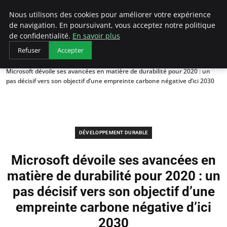
Arcticclimateemergency
Nous utilisons des cookies pour améliorer votre expérience
de navigation. En poursuivant, vous acceptez notre politique
de confidentialité.
En savoir plus
Refuser
Accepter
Accueil
Développement durable
Microsoft dévoile ses avancées en matière de durabilité pour 2020 : un
pas décisif vers son objectif d’une empreinte carbone négative d’ici 2030
DÉVELOPPEMENT DURABLE
Microsoft dévoile ses avancées en
matière de durabilité pour 2020 : un
pas décisif vers son objectif d’une
empreinte carbone négative d’ici
2030