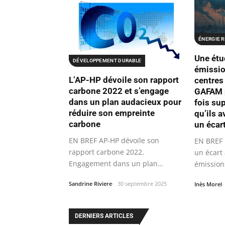
ÉNERGIE 
Une étu
DÉVELOPPEMENT DURABLE
émissio
L’AP-HP dévoile son rapport
centres
carbone 2022 et s’engage
GAFAM p
dans un plan audacieux pour
fois su
réduire son empreinte
qu’ils 
carbone
un écar
EN BREF AP-HP dévoile son
EN BREF 
rapport carbone 2022.
un écart
Engagement dans un plan
émission
audacieux pour réduire son…
de…
Sandrine Riviere
30 septembre 2025
Inès Morel
DERNIERS ARTICLES