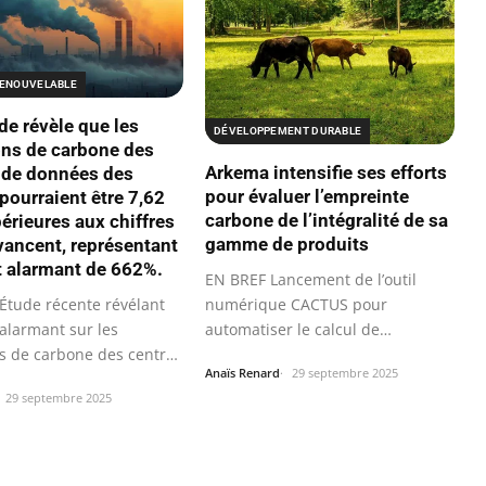
RENOUVELABLE
de révèle que les
DÉVELOPPEMENT DURABLE
ns de carbone des
Arkema intensifie ses efforts
 de données des
pour évaluer l’empreinte
ourraient être 7,62
carbone de l’intégralité de sa
périeures aux chiffres
gamme de produits
avancent, représentant
t alarmant de 662%.
EN BREF Lancement de l’outil
Étude récente révélant
numérique CACTUS pour
 alarmant sur les
automatiser le calcul de
s de carbone des centres
l’Empreinte Carbone…
Anaïs Renard
29 septembre 2025
29 septembre 2025