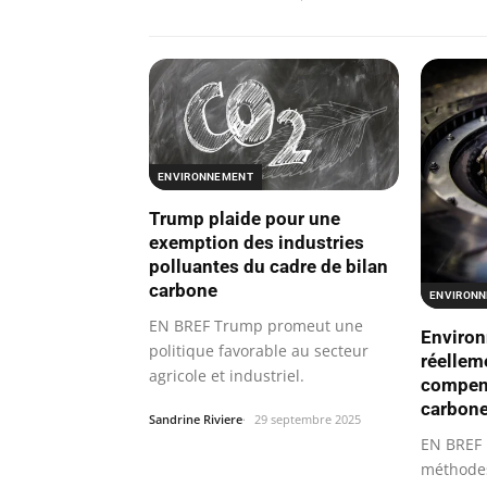
ENVIRONNEMENT
Trump plaide pour une
exemption des industries
polluantes du cadre de bilan
carbone
ENVIRON
EN BREF Trump promeut une
Environ
politique favorable au secteur
réellem
agricole et industriel.
compens
carbone
Sandrine Riviere
29 septembre 2025
EN BREF 
méthodes