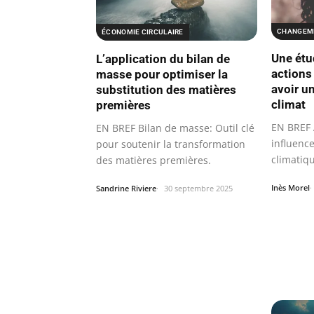
CHANGEME
ÉCONOMIE CIRCULAIRE
Une étu
L’application du bilan de
actions
masse pour optimiser la
avoir un
substitution des matières
climat
premières
EN BREF 
EN BREF Bilan de masse: Outil clé
influenc
pour soutenir la transformation
climatiq
des matières premières.
Inès Morel
Sandrine Riviere
30 septembre 2025