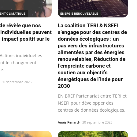
NT CLIMATIQUE
ÉNERGIE RENOUVELABLE
de révèle que nos
La coalition TERI & NSEFI
 individuelles peuvent
s’engage pour des centres de
 impact positif sur le
données écologiques : un
pas vers des infrastructures
alimentées par des énergies
Actions individuelles
renouvelables, Réduction de
ent le changement
l’empreinte carbone et
ue.
soutien aux objectifs
énergétiques de l’Inde pour
30 septembre 2025
2030
EN BREF Partenariat entre TERI et
NSEFI pour développer des
centres de données écologiques.
Anaïs Renard
30 septembre 2025