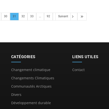
30
31
32
33
...
92
Suivant
CATÉGORIES
LIENS UTILES
Changement climatique
Contact
Changements Climatiques
Communautés Arctiques
Divers
Développement durable