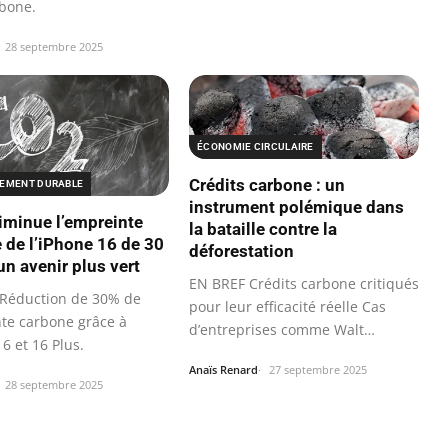
rbone.
28 septembre 2025
ÉCONOMIE CIRCULAIRE
Crédits carbone : un
EMENT DURABLE
instrument polémique dans
iminue l’empreinte
la bataille contre la
 de l’iPhone 16 de 30
déforestation
un avenir plus vert
EN BREF Crédits carbone critiqués
Réduction de 30% de
pour leur efficacité réelle Cas
nte carbone grâce à
d’entreprises comme Walt
16 et 16 Plus.
Disney…
Anaïs Renard
27 septembre 2025
28 septembre 2025