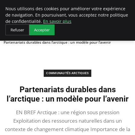
Arcticclimateemergency
Nous utilisons des cookies pour améliorer votre expérience
de navigation. En poursuivant, vous acceptez notre politique
de confidentialité.
En savoir plus
Refuser
Accepter
Accueil
Communautés Arctiques
Partenariats durables dans l’arctique : un modèle pour l’avenir
COMMUNAUTÉS ARCTIQUES
Partenariats durables dans
l’arctique : un modèle pour l’avenir
EN BREF Arctique : une région sous pression
Exploitation des ressources naturelles dans un
contexte de changement climatique Importance de la