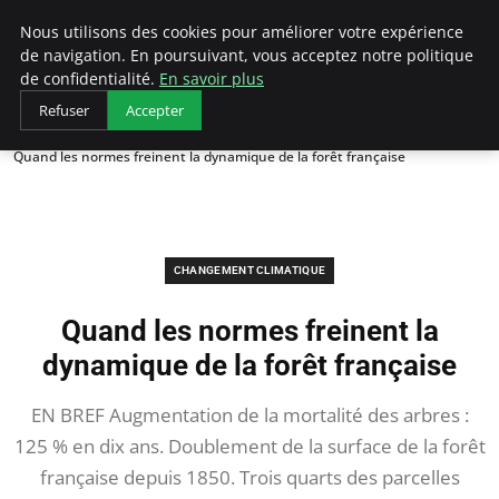
Arcticclimateemergency
Nous utilisons des cookies pour améliorer votre expérience
de navigation. En poursuivant, vous acceptez notre politique
de confidentialité.
En savoir plus
Refuser
Accepter
Accueil
Changement climatique
Quand les normes freinent la dynamique de la forêt française
CHANGEMENT CLIMATIQUE
Quand les normes freinent la
dynamique de la forêt française
EN BREF Augmentation de la mortalité des arbres :
125 % en dix ans. Doublement de la surface de la forêt
française depuis 1850. Trois quarts des parcelles