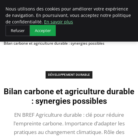
Arcticclimateemergency
Nous utilisons des cookies pour améliorer votre expérience
de navigation. En poursuivant, vous acceptez notre politique
de confidentialité.
En savoir plus
Refuser
Accepter
Accueil
Développement durable
Bilan carbone et agriculture durable : synergies possibles
DÉVELOPPEMENT DURABLE
Bilan carbone et agriculture durable
: synergies possibles
EN BREF Agriculture durable : clé pour réduire
l’empreinte carbone. Importance d’adapter les
pratiques au changement climatique. Rôle des