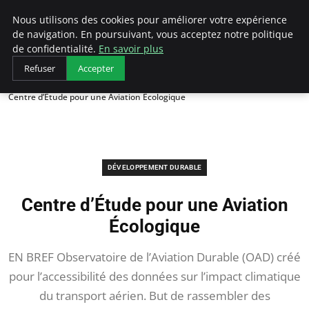
Arcticclimateemergency
Nous utilisons des cookies pour améliorer votre expérience
de navigation. En poursuivant, vous acceptez notre politique
de confidentialité.
En savoir plus
Refuser
Accepter
Accueil
Développement durable
Centre d’Étude pour une Aviation Écologique
DÉVELOPPEMENT DURABLE
Centre d’Étude pour une Aviation
Écologique
EN BREF Observatoire de l’Aviation Durable (OAD) créé
pour l’accessibilité des données sur l’impact climatique
du transport aérien. But de rassembler des