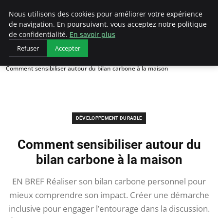
Arcticclimateemergency
Nous utilisons des cookies pour améliorer votre expérience
de navigation. En poursuivant, vous acceptez notre politique
de confidentialité.
En savoir plus
Refuser
Accepter
Accueil
Développement durable
Comment sensibiliser autour du bilan carbone à la maison
DÉVELOPPEMENT DURABLE
Comment sensibiliser autour du
bilan carbone à la maison
EN BREF Réaliser son bilan carbone personnel pour
mieux comprendre son impact. Créer une démarche
inclusive pour engager l’entourage dans la discussion.