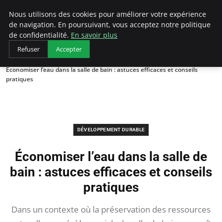
Arcticclimateemergency
Nous utilisons des cookies pour améliorer votre expérience
de navigation. En poursuivant, vous acceptez notre politique
de confidentialité.
En savoir plus
Refuser
Accepter
Accueil
Développement durable
Économiser l’eau dans la salle de bain : astuces efficaces et conseils
pratiques
DÉVELOPPEMENT DURABLE
Économiser l’eau dans la salle de
bain : astuces efficaces et conseils
pratiques
Dans un contexte où la préservation des ressources