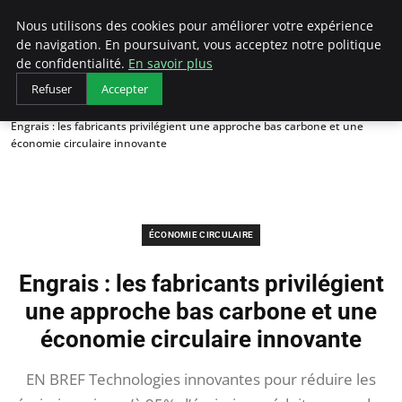
Arcticclimateemergency
Nous utilisons des cookies pour améliorer votre expérience
de navigation. En poursuivant, vous acceptez notre politique
de confidentialité.
En savoir plus
Refuser
Accepter
Accueil
Économie circulaire
Engrais : les fabricants privilégient une approche bas carbone et une
économie circulaire innovante
ÉCONOMIE CIRCULAIRE
Engrais : les fabricants privilégient
une approche bas carbone et une
économie circulaire innovante
EN BREF Technologies innovantes pour réduire les