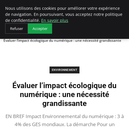
Arcticclimateemergency
Nous utilisons des cookies pour améliorer votre expérience
de navigation. En poursuivant, vous acceptez notre politique
de confidentialité.
En savoir plus
Refuser
Accepter
Accueil
Environnement
Évaluer l’impact écologique du numérique : une nécessité grandissante
ENVIRONNEMENT
Évaluer l’impact écologique du
numérique : une nécessité
grandissante
EN BREF Impact Environnemental du numérique : 3 à
4% des GES mondiaux. La démarche Pour un