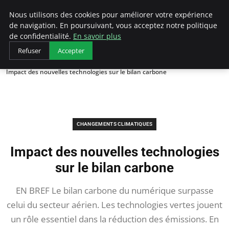
Arcticclimateemergency
Nous utilisons des cookies pour améliorer votre expérience
de navigation. En poursuivant, vous acceptez notre politique
de confidentialité.
En savoir plus
Refuser
Accepter
Accueil
Changements Climatiques
Impact des nouvelles technologies sur le bilan carbone
CHANGEMENTS CLIMATIQUES
Impact des nouvelles technologies
sur le bilan carbone
EN BREF Le bilan carbone du numérique surpasse
celui du secteur aérien. Les technologies vertes jouent
un rôle essentiel dans la réduction des émissions. En