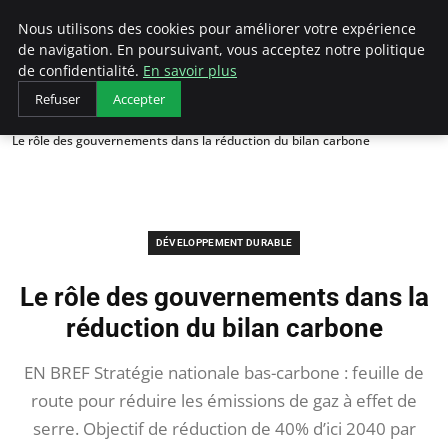
Arcticclimateemergency
Nous utilisons des cookies pour améliorer votre expérience
de navigation. En poursuivant, vous acceptez notre politique
de confidentialité.
En savoir plus
Refuser
Accepter
Accueil
Développement durable
Le rôle des gouvernements dans la réduction du bilan carbone
DÉVELOPPEMENT DURABLE
Le rôle des gouvernements dans la
réduction du bilan carbone
EN BREF Stratégie nationale bas-carbone : feuille de
route pour réduire les émissions de gaz à effet de
serre. Objectif de réduction de 40% d’ici 2040 par