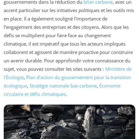
gouvernements dans la réduction du
bilan carbone
, avec un
accent particulier sur les initiatives politiques et les outils mis
en place. Il a également souligné l’importance de
l’engagement des entreprises et des citoyens. Alors que les
défis se multiplient pour faire face au changement
climatique, il est impératif que tous les acteurs impliqués
collaborent et agissent de manière proactive pour construire
un avenir durable. Pour approfondir votre connaissance du
sujet, vous pouvez consulter les sites suivants :
Ministère de
l’Écologie
,
Plan d’action du gouvernement pour la transition
écologique
,
Stratégie nationale bas-carbone
,
Économie
circulaire et défis climatiques
.