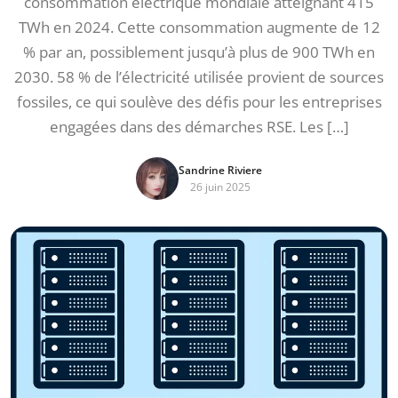
consommation électrique mondiale atteignant 415
TWh en 2024. Cette consommation augmente de 12
% par an, possiblement jusqu’à plus de 900 TWh en
2030. 58 % de l’électricité utilisée provient de sources
fossiles, ce qui soulève des défis pour les entreprises
engagées dans des démarches RSE. Les […]
Sandrine Riviere
26 juin 2025