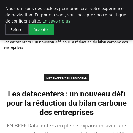
Arcticclimateemergency
Nous utilisons des cookies pour améliorer votre expérience
de navigation. En poursuivant, vous acceptez notre politique
de confidentialité.
En savoir plus
Refuser
Accepter
Accueil
Développement durable
Les datacenters : un nouveau défi pour la réduction du bilan carbone des
entreprises
DÉVELOPPEMENT DURABLE
Les datacenters : un nouveau défi
pour la réduction du bilan carbone
des entreprises
EN BREF Datacenters en pleine expansion, avec une