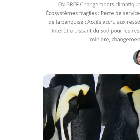
EN BREF Changements climatiques 
Écosystèmes fragiles : Perte de servic
de la banquise : Accès accru aux resso
Intérêt croissant du Sud pour les re
minière, changement 