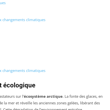
ques
x changements climatiques
x changements climatiques
t écologique
stateurs sur l’
écosystème arctique
. La fonte des glaces, en
de la mer et réveille les anciennes zones gelées, libérant des
l. Cette dégradation de l’environnement entraîne