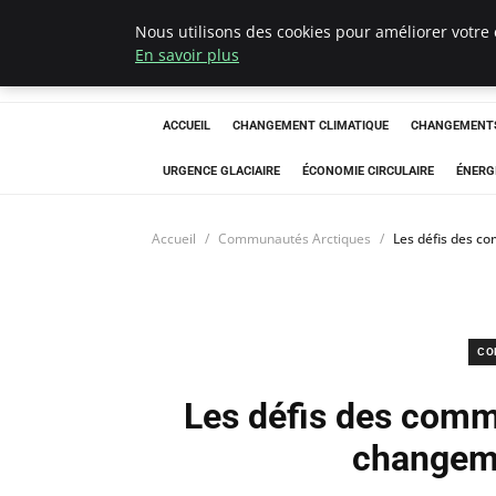
Nous utilisons des cookies pour améliorer votre 
Arcticclimateem
En savoir plus
ACCUEIL
CHANGEMENT CLIMATIQUE
CHANGEMENTS
URGENCE GLACIAIRE
ÉCONOMIE CIRCULAIRE
ÉNERG
Accueil
Communautés Arctiques
Les défis des c
CO
Les défis des comm
changeme