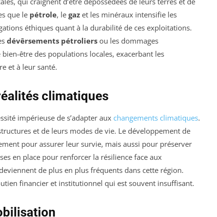
les, qui craignent d’être dépossédées de leurs terres et de
es que le
pétrole
, le
gaz
et les minéraux intensifie les
ations éthiques quant à la durabilité de ces exploitations.
les
dévêrsements pétroliers
ou les dommages
ien-être des populations locales, exacerbant les
e et à leur santé.
éalités climatiques
essité impérieuse de s’adapter aux
changements climatiques
.
structures et de leurs modes de vie. Le développement de
lement pour assurer leur survie, mais aussi pour préserver
mises en place pour renforcer la résilience face aux
viennent de plus en plus fréquents dans cette région.
ien financier et institutionnel qui est souvent insuffisant.
bilisation