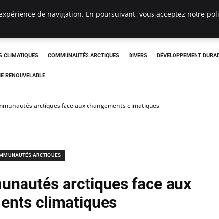
expérience de navigation. En poursuivant, vous acceptez notre polit
ergency
 CLIMATIQUES
COMMUNAUTÉS ARCTIQUES
DIVERS
DÉVELOPPEMENT DURA
IE RENOUVELABLE
ommunautés arctiques face aux changements climatiques
MMUNAUTÉS ARCTIQUES
unautés arctiques face aux
nts climatiques