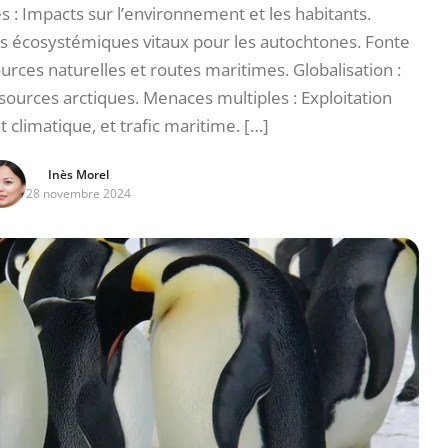
: Impacts sur l’environnement et les habitants.
es écosystémiques vitaux pour les autochtones. Fonte
urces naturelles et routes maritimes. Globalisation :
ssources arctiques. Menaces multiples : Exploitation
climatique, et trafic maritime. […]
Inès Morel
28 novembre 2024