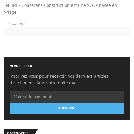
EN BREF Couserans Construction est une SCOP basée en
Ariège.
21 avril 2026
NEWSLETTER
Inscrivez-vous pour recevoir nos derniers articles
directement dans votre boîte mail.
S'INSCRIRE
CATÉGORIES