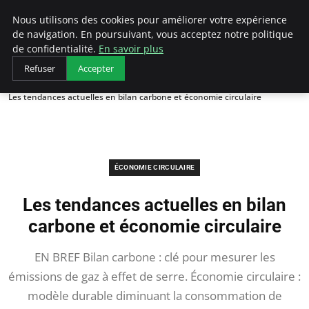
Arcticclimateemergency
Nous utilisons des cookies pour améliorer votre expérience
de navigation. En poursuivant, vous acceptez notre politique
de confidentialité.
En savoir plus
Refuser
Accepter
Accueil
Économie circulaire
Les tendances actuelles en bilan carbone et économie circulaire
ÉCONOMIE CIRCULAIRE
Les tendances actuelles en bilan
carbone et économie circulaire
EN BREF Bilan carbone : clé pour mesurer les
émissions de gaz à effet de serre. Économie circulaire :
modèle durable diminuant la consommation de