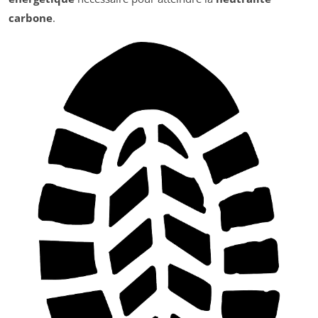
carbone
.