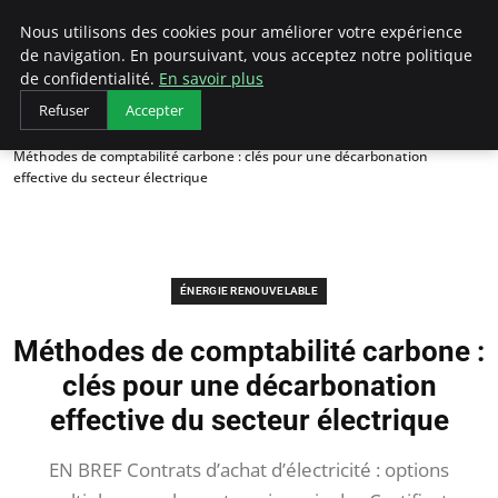
Arcticclimateemergency
Nous utilisons des cookies pour améliorer votre expérience
de navigation. En poursuivant, vous acceptez notre politique
de confidentialité.
En savoir plus
Refuser
Accepter
Accueil
Énergie renouvelable
Méthodes de comptabilité carbone : clés pour une décarbonation
effective du secteur électrique
ÉNERGIE RENOUVELABLE
Méthodes de comptabilité carbone :
clés pour une décarbonation
effective du secteur électrique
EN BREF Contrats d’achat d’électricité : options