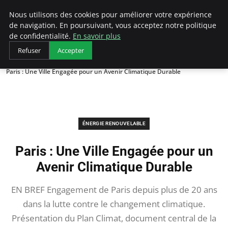
Arcticclimateemergency
Nous utilisons des cookies pour améliorer votre expérience
de navigation. En poursuivant, vous acceptez notre politique
de confidentialité.
En savoir plus
Refuser
Accepter
Accueil
Énergie renouvelable
Paris : Une Ville Engagée pour un Avenir Climatique Durable
ÉNERGIE RENOUVELABLE
Paris : Une Ville Engagée pour un
Avenir Climatique Durable
EN BREF Engagement de Paris depuis plus de 20 ans
dans la lutte contre le changement climatique.
Présentation du Plan Climat, document central de la