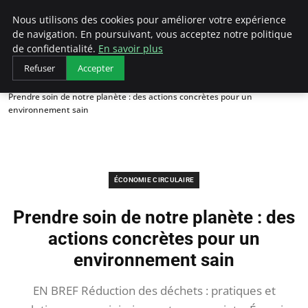
Arcticclimateemergency
Nous utilisons des cookies pour améliorer votre expérience
de navigation. En poursuivant, vous acceptez notre politique
de confidentialité.
En savoir plus
Refuser
Accepter
Accueil
Économie circulaire
Prendre soin de notre planète : des actions concrètes pour un
environnement sain
ÉCONOMIE CIRCULAIRE
Prendre soin de notre planète : des
actions concrètes pour un
environnement sain
EN BREF Réduction des déchets : pratiques et