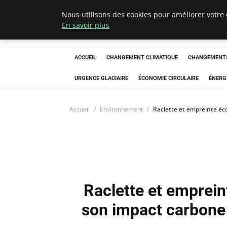
Nous utilisons des cookies pour améliorer votre 
Arcticclimateem
En savoir plus
ACCUEIL
CHANGEMENT CLIMATIQUE
CHANGEMENTS
URGENCE GLACIAIRE
ÉCONOMIE CIRCULAIRE
ÉNERG
Accueil
Environnement
Raclette et empreinte éc
Raclette et emprei
son impact carbone 