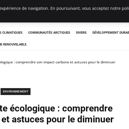
expérience de navigation. En poursuivant, vous acceptez notre polit
ergency
 CLIMATIQUES
COMMUNAUTÉS ARCTIQUES
DIVERS
DÉVELOPPEMENT DURA
IE RENOUVELABLE
ologique : comprendre son impact carbone et astuces pour le diminuer
ENVIRONNEMENT
nte écologique : comprendre
et astuces pour le diminuer