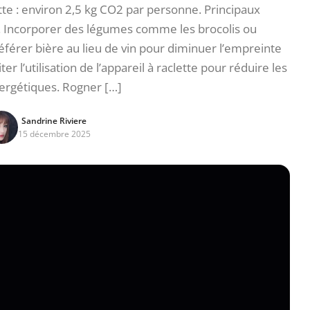
te : environ 2,5 kg CO2 par personne. Principaux
e. Incorporer des légumes comme les brocolis ou
férer bière au lieu de vin pour diminuer l’empreinte
 l’utilisation de l’appareil à raclette pour réduire les
ergétiques. Rogner […]
Sandrine Riviere
15 décembre 2025