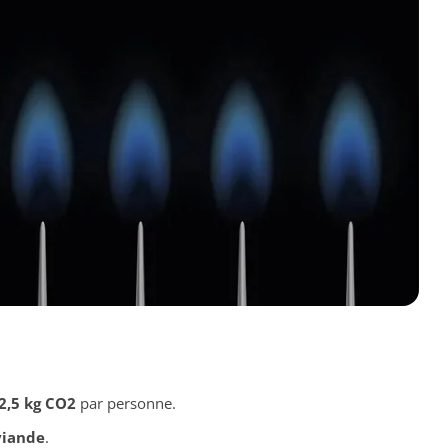
2,5 kg CO2
par personne.
viande
.