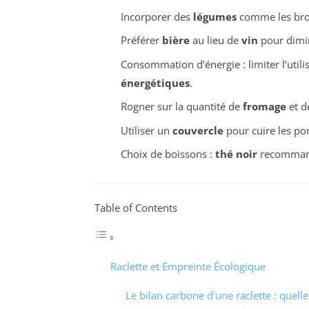
Incorporer des
légumes
comme les broc
Préférer
bière
au lieu de
vin
pour dimin
Consommation d’énergie : limiter l’utilis
énergétiques
.
Rogner sur la quantité de
fromage
et 
Utiliser un
couvercle
pour cuire les pom
Choix de boissons :
thé noir
recommandé
Table of Contents
Raclette et Empreinte Écologique
Le bilan carbone d’une raclette : quelle 