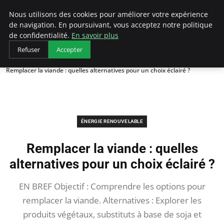
Arcticclimateemergency
Nous utilisons des cookies pour améliorer votre expérience
de navigation. En poursuivant, vous acceptez notre politique
de confidentialité.
En savoir plus
Refuser
Accepter
Accueil
Énergie renouvelable
Remplacer la viande : quelles alternatives pour un choix éclairé ?
ÉNERGIE RENOUVELABLE
Remplacer la viande : quelles
alternatives pour un choix éclairé ?
EN BREF Objectif : Comprendre les options pour
remplacer la viande. Alternatives : Explorer les
produits végétaux, substituts à base de soja et