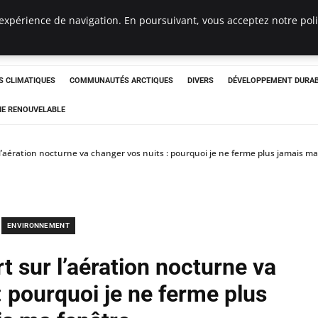
expérience de navigation. En poursuivant, vous acceptez notre polit
ergency
 CLIMATIQUES
COMMUNAUTÉS ARCTIQUES
DIVERS
DÉVELOPPEMENT DURA
IE RENOUVELABLE
 l’aération nocturne va changer vos nuits : pourquoi je ne ferme plus jamais m
ENVIRONNEMENT
t sur l’aération nocturne va
: pourquoi je ne ferme plus