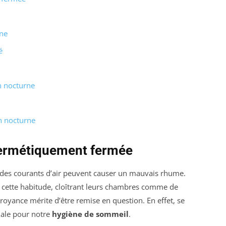
rne
é
on nocturne
on nocturne
hermétiquement fermée
des courants d’air peuvent causer un mauvais rhume.
 cette habitude, cloîtrant leurs chambres comme de
croyance mérite d’être remise en question. En effet, se
imale pour notre
hygiène de sommeil
.