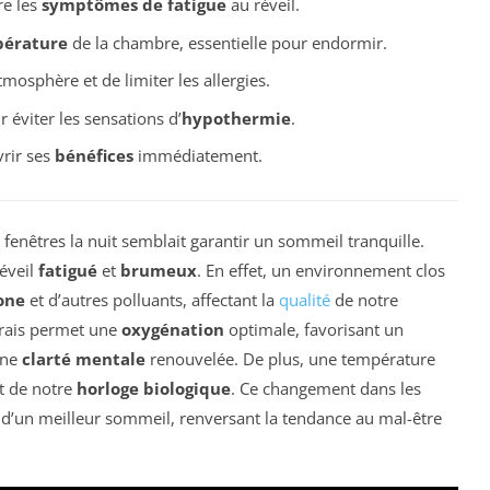
re les
symptômes de fatigue
au réveil.
érature
de la chambre, essentielle pour endormir.
tmosphère et de limiter les allergies.
 éviter les sensations d’
hypothermie
.
vrir ses
bénéfices
immédiatement.
 fenêtres la nuit semblait garantir un sommeil tranquille.
réveil
fatigué
et
brumeux
. En effet, un environnement clos
one
et d’autres polluants, affectant la
qualité
de notre
 frais permet une
oxygénation
optimale, favorisant un
une
clarté mentale
renouvelée. De plus, une température
t de notre
horloge biologique
. Ce changement dans les
 d’un meilleur sommeil, renversant la tendance au mal-être