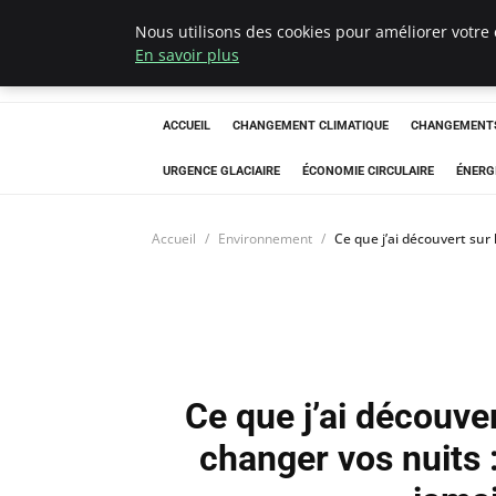
Nous utilisons des cookies pour améliorer votre 
Arcticclimateem
En savoir plus
ACCUEIL
CHANGEMENT CLIMATIQUE
CHANGEMENTS
URGENCE GLACIAIRE
ÉCONOMIE CIRCULAIRE
ÉNERG
Accueil
Environnement
Ce que j’ai découvert sur
Ce que j’ai découver
changer vos nuits 