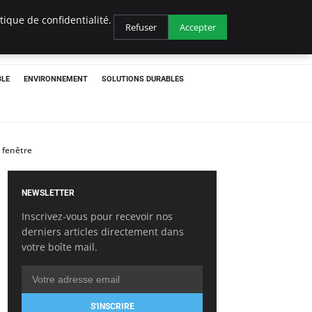
ique de confidentialité.
Refuser
Accepter
BLE
ENVIRONNEMENT
SOLUTIONS DURABLES
a fenêtre
NEWSLETTER
Inscrivez-vous pour recevoir nos
derniers articles directement dans
votre boîte mail.
S'INSCRIRE