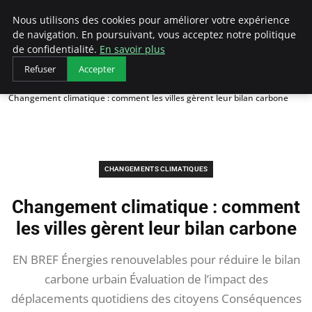
Arcticclimateemergency
Nous utilisons des cookies pour améliorer votre expérience
de navigation. En poursuivant, vous acceptez notre politique
de confidentialité.
En savoir plus
Refuser
Accepter
Accueil
Changements Climatiques
Changement climatique : comment les villes gèrent leur bilan carbone
CHANGEMENTS CLIMATIQUES
Changement climatique : comment
les villes gèrent leur bilan carbone
EN BREF Énergies renouvelables pour réduire le bilan
carbone urbain Évaluation de l’impact des
déplacements quotidiens des citoyens Conséquences