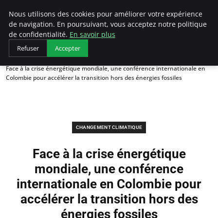
Arcticclimateemergency
Nous utilisons des cookies pour améliorer votre expérience
de navigation. En poursuivant, vous acceptez notre politique
de confidentialité.
En savoir plus
Refuser
Accepter
Accueil
Changement climatique
Face à la crise énergétique mondiale, une conférence internationale en
Colombie pour accélérer la transition hors des énergies fossiles
CHANGEMENT CLIMATIQUE
Face à la crise énergétique
mondiale, une conférence
internationale en Colombie pour
accélérer la transition hors des
énergies fossiles