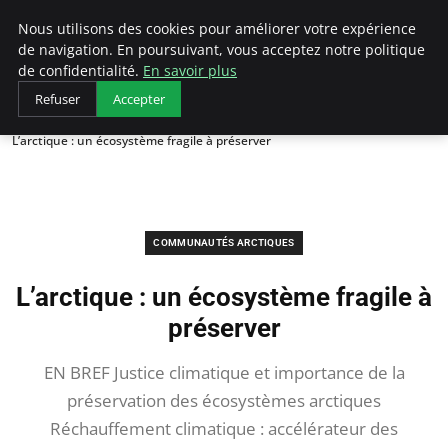
Arcticclimateemergency
Nous utilisons des cookies pour améliorer votre expérience
de navigation. En poursuivant, vous acceptez notre politique
de confidentialité.
En savoir plus
Refuser
Accepter
Accueil
Communautés Arctiques
L’arctique : un écosystème fragile à préserver
COMMUNAUTÉS ARCTIQUES
L’arctique : un écosystème fragile à
préserver
EN BREF Justice climatique et importance de la
préservation des écosystèmes arctiques
Réchauffement climatique : accélérateur des