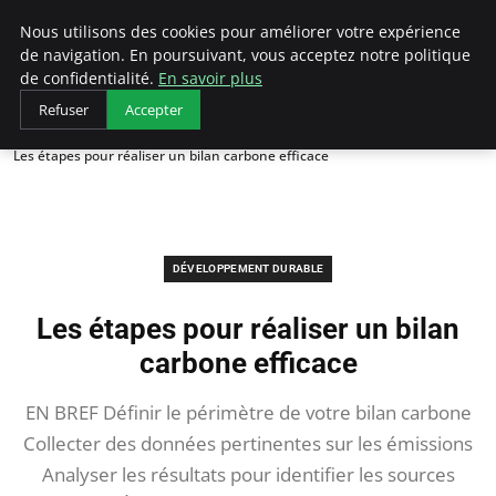
Arcticclimateemergency
Nous utilisons des cookies pour améliorer votre expérience
de navigation. En poursuivant, vous acceptez notre politique
de confidentialité.
En savoir plus
Refuser
Accepter
Accueil
Développement durable
Les étapes pour réaliser un bilan carbone efficace
DÉVELOPPEMENT DURABLE
Les étapes pour réaliser un bilan
carbone efficace
EN BREF Définir le périmètre de votre bilan carbone
Collecter des données pertinentes sur les émissions
Analyser les résultats pour identifier les sources