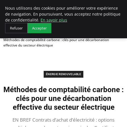
Arcticclimateemergency
Nous utilisons des cookies pour améliorer votre expérience
de navigation. En poursuivant, vous acceptez notre politique
de confidentialité.
En savoir plus
Refuser
Accepter
Accueil
Énergie renouvelable
Méthodes de comptabilité carbone : clés pour une décarbonation
effective du secteur électrique
ÉNERGIE RENOUVELABLE
Méthodes de comptabilité carbone :
clés pour une décarbonation
effective du secteur électrique
EN BREF Contrats d’achat d’électricité : options